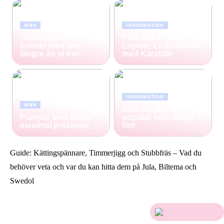
MÄN
INFORMATION
Chinosbyxor har
Parfums de Marly
funnits med oss
Layton: En Doftresa
längre än vi tror
med Karaktär
INFORMATION
MÄN
Nike Air Max 90 är
Pumpar som klarar
populär som aldrig
maximal precision
förr
Guide: Kättingspännare, Timmerjigg och Stubbfräs – Vad du
behöver veta och var du kan hitta dem på Jula, Biltema och
Swedol