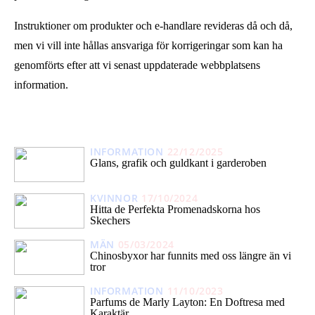
Instruktioner om produkter och e-handlare revideras då och då,
men vi vill inte hållas ansvariga för korrigeringar som kan ha
genomförts efter att vi senast uppdaterade webbplatsens
information.
INFORMATION
22/12/2025
Glans, grafik och guldkant i garderoben
KVINNOR
17/10/2024
Hitta de Perfekta Promenadskorna hos
Skechers
MÄN
05/03/2024
Chinosbyxor har funnits med oss längre än vi
tror
INFORMATION
11/10/2023
Parfums de Marly Layton: En Doftresa med
Karaktär