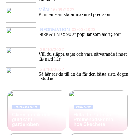
MÄN
16/09/2023
Pumpar som klarar maximal precision
INFORMATION
03/03/2023
Nike Air Max 90 är populär som aldrig förr
28/10/2022
Vill du släppa taget och vara närvarande i nuet,
läs med här
23/10/2022
Så här ser du till att du får den bästa sista dagen
i skolan
INFORMATION
KVINNOR
Glans, grafik och
Hitta de Perfekta
guldkant i
Promenadskorna
garderoben
hos Skechers