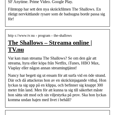
SF Anytime. Prime Video. Google Play.
Filmtopp har sett den nya skräckfilmen The Shallows. En
riktigt nervkittlande rysare som de badsugna borde passa sig
för!
http s://www.tv.nu › program › the-shallows
The Shallows – Streama online |
TV.nu
Var kan man streama The Shallows? Se om den går att
streama, hyra eller köpa från Netflix, iTunes, HBO Max,
Viaplay eller någon annan streamingtjänst!
Nancy har begett sig ut ensam för att surfa vid en öde strand.
Där och då attackeras hon av en skräckinjagande vithaj. Hon
lyckas ta sig upp på en klippa, och befinner sig knappt 300
meter från land. Men för att kunna ta sig till säkerhet måste
hon sätta sitt mod och sin viljestyrka på prov. Ska hon lyckas
komma undan hajen med livet i behåll?