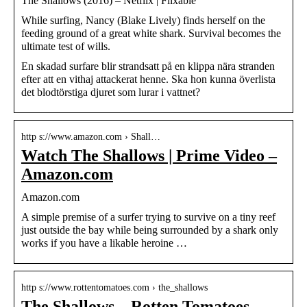
The Shallows (2016) – Netflix | Flixable
While surfing, Nancy (Blake Lively) finds herself on the
feeding ground of a great white shark. Survival becomes the
ultimate test of wills.
En skadad surfare blir strandsatt på en klippa nära stranden
efter att en vithaj attackerat henne. Ska hon kunna överlista
det blodtörstiga djuret som lurar i vattnet?
http s://www.amazon.com › Shall…
Watch The Shallows | Prime Video –
Amazon.com
Amazon.com
A simple premise of a surfer trying to survive on a tiny reef
just outside the bay while being surrounded by a shark only
works if you have a likable heroine …
http s://www.rottentomatoes.com › the_shallows
The Shallows – Rotten Tomatoes