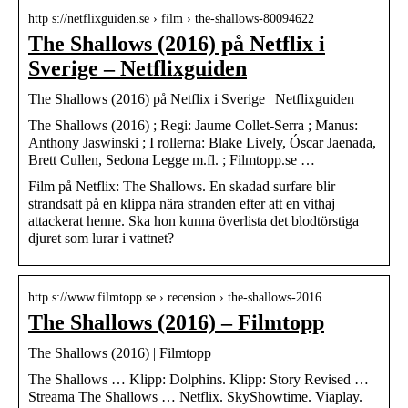
http s://netflixguiden.se › film › the-shallows-80094622
The Shallows (2016) på Netflix i
Sverige – Netflixguiden
The Shallows (2016) på Netflix i Sverige | Netflixguiden
The Shallows (2016) ; Regi: Jaume Collet-Serra ; Manus:
Anthony Jaswinski ; I rollerna: Blake Lively, Óscar Jaenada,
Brett Cullen, Sedona Legge m.fl. ; Filmtopp.se …
Film på Netflix: The Shallows. En skadad surfare blir
strandsatt på en klippa nära stranden efter att en vithaj
attackerat henne. Ska hon kunna överlista det blodtörstiga
djuret som lurar i vattnet?
http s://www.filmtopp.se › recension › the-shallows-2016
The Shallows (2016) – Filmtopp
The Shallows (2016) | Filmtopp
The Shallows … Klipp: Dolphins. Klipp: Story Revised …
Streama The Shallows … Netflix. SkyShowtime. Viaplay.