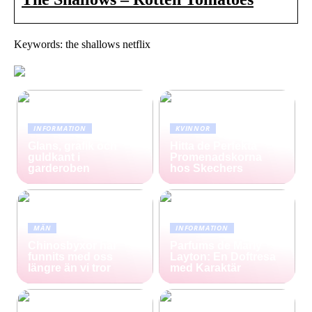
Keywords: the shallows netflix
INFORMATION
KVINNOR
Glans, grafik och
Hitta de Perfekta
guldkant i
Promenadskorna
garderoben
hos Skechers
MÄN
INFORMATION
Chinosbyxor har
Parfums de Marly
funnits med oss
Layton: En Doftresa
längre än vi tror
med Karaktär