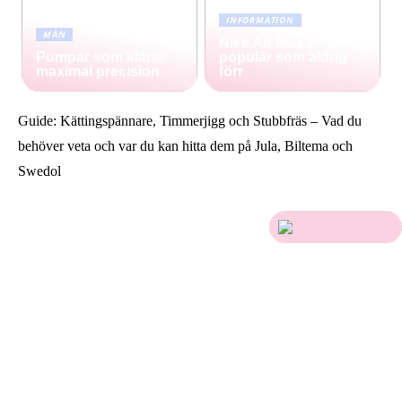
INFORMATION
MÄN
Nike Air Max 90 är
Pumpar som klarar
populär som aldrig
maximal precision
förr
Guide: Kättingspännare, Timmerjigg och Stubbfräs – Vad du
behöver veta och var du kan hitta dem på Jula, Biltema och
Swedol