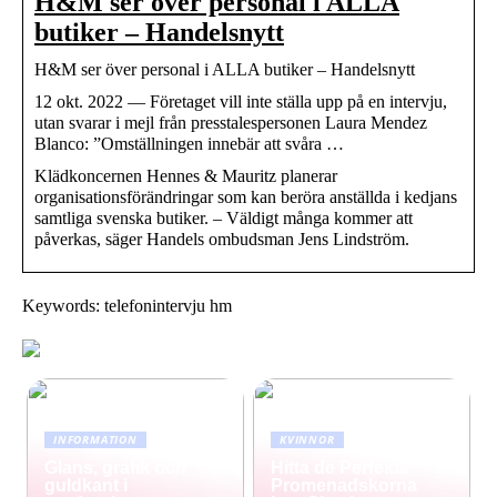
H&M ser över personal i ALLA
butiker – Handelsnytt
H&M ser över personal i ALLA butiker – Handelsnytt
12 okt. 2022 — Företaget vill inte ställa upp på en intervju,
utan svarar i mejl från presstalespersonen Laura Mendez
Blanco: ”Omställningen innebär att svåra …
Klädkoncernen Hennes & Mauritz planerar
organisationsförändringar som kan beröra anställda i kedjans
samtliga svenska butiker. – Väldigt många kommer att
påverkas, säger Handels ombudsman Jens Lindström.
Keywords: telefonintervju hm
INFORMATION
KVINNOR
Glans, grafik och
Hitta de Perfekta
guldkant i
Promenadskorna