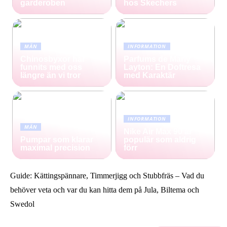
garderoben
hos Skechers
MÄN
INFORMATION
Chinosbyxor har
Parfums de Marly
funnits med oss
Layton: En Doftresa
längre än vi tror
med Karaktär
INFORMATION
MÄN
Nike Air Max 90 är
Pumpar som klarar
populär som aldrig
maximal precision
förr
Guide: Kättingspännare, Timmerjigg och Stubbfräs – Vad du
behöver veta och var du kan hitta dem på Jula, Biltema och
Swedol