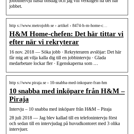
jobbintervju nästa onsdag och jag vill verkligen ha det här
jobbet.
http s://www.metrojobb.se › artikel › 8474-h-m-home-c…
H&M Home-chefen: Det här tittar vi
efter när vi rekryterar
16 nov. 2018 — Söka jobb · Rekryteraren avslöjar: Det här
får mig att vilja kalla dig till en jobbintervju · Glada
medarbetare lockar fler · Egenskaperna som …
http s://www.piraja.se › 10-snabba-med-inkopare-fran-hm
10 snabba med inköpare från H&M –
Piraja
Intervju – 10 snabba med inköpare från H&M – Piraja
28 juli 2018 — Jag blev kallad till en telefonintervju först
och sedan till en intervjudag på huvudkontoret med 3 olika
intervjuer.