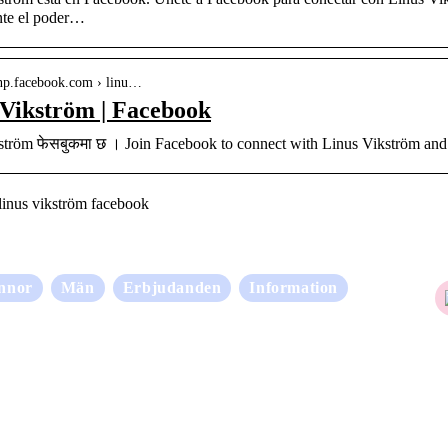
ente el poder…
e-np.facebook.com › linu…
 Vikström | Facebook
ström फेसबुकमा छ । Join Facebook to connect with Linus Vikström an
inus vikström facebook
nnor
Män
Erbjudanden
Information