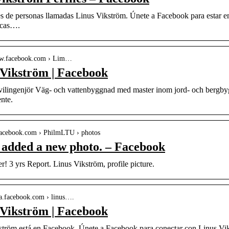
es de personas llamadas Linus Vikström. Únete a Facebook para estar e
zcas….
ww.facebook.com › Lim…
 Vikström | Facebook
vilingenjör Väg- och vattenbyggnad med master inom jord- och bergby
ente.
.facebook.com › PhilmLTU › photos
 added a new photo. – Facebook
er! 3 yrs Report. Linus Vikström, profile picture.
-la.facebook.com › linus….
 Vikström | Facebook
ström está en Facebook. Únete a Facebook para conectar con Linus Vik