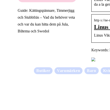
da a la g
Guide: Kättingspännare, Timmerjigg
och Stubbfräs – Vad du behöver veta
http s://n
och var du kan hitta dem på Jula,
Linus
Biltema och Swedol
Linus Vik
Keywords: l
Butiker
Varumärken
Barn
Kvi