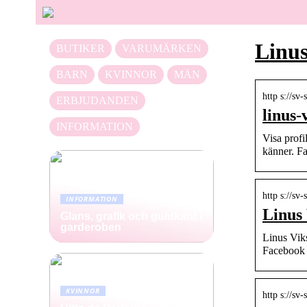
Linus
BUTIKER
VARUMÄRKEN
BARN
KVINNOR
MÄN
http s://sv
ERBJUDANDEN
linus-
INFORMATION
Visa prof
känner. 
http s://sv
INFORMATION
Linus
Glans, grafik och guldkant i
garderoben
Linus Vik
Facebook 
KVINNOR
http s://sv