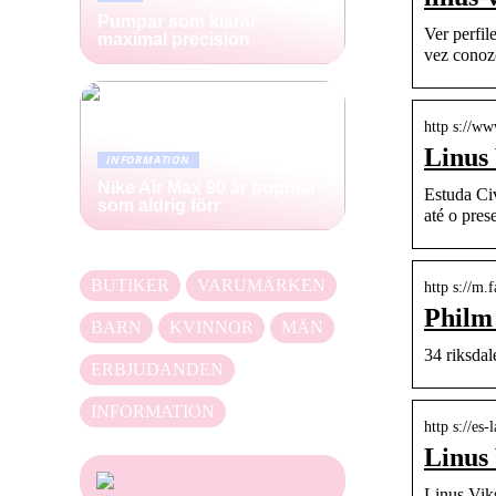
Pumpar som klarar
Ver perfil
maximal precision
vez cono
http s://w
Linus
INFORMATION
Nike Air Max 90 är populär
Estuda Ci
som aldrig förr
até o pres
BUTIKER
VARUMÄRKEN
http s://m
Philm
BARN
KVINNOR
MÄN
34 riksdal
ERBJUDANDEN
INFORMATION
http s://es
Linus
Linus Vik