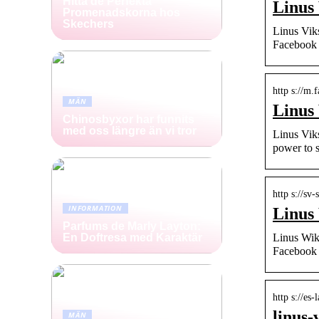
Hitta de Perfekta
Linus
Promenadskorna hos
Skechers
Linus Vik
Facebook 
http s://m.
MÄN
Linus
Chinosbyxor har funnits
med oss längre än vi tror
Linus Vik
power to 
http s://sv
INFORMATION
Linus
Parfums de Marly Layton:
Linus Wik
En Doftresa med Karaktär
Facebook 
http s://es
linus-
MÄN