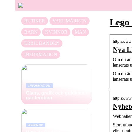
Lego 
BUTIKER
VARUMÄRKEN
BARN
KVINNOR
MÄN
http s://ww
ERBJUDANDEN
Nya L
INFORMATION
Om du är 
lanserats
Om du är 
lanserats 
INFORMATION
Glans, grafik och guldkant i
garderoben
http s://w
Nyhet
Webhalle
Stort utbu
KVINNOR
eller i but