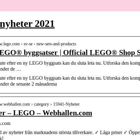
nyheter 2021
w.lego.com › sv-se › new-sets-and-products
EGO® byggsatser | Official LEGO® Shop 
ute efter en ny LEGO byggsats kan du sluta leta nu. Utforska den komp
 under de …
ute efter en ny LEGO byggsats kan du sluta leta nu. Utforska den komp
under de senaste 2 månaderna
ww.webhallen.com › category › 15941-Nyheter
er – LEGO – Webhallen.com
n.com
d av nyheter från marknadens största tillverkare. ✓ Låga priser ✓ Öpp
ik!