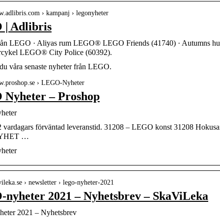
w.adlibris.com › kampanj › legonyheter
| Adlibris
från LEGO · Aliyas rum LEGO® LEGO Friends (41740) · Autumns hu
rcykel LEGO® City Police (60392).
 du våra senaste nyheter från LEGO.
ww.proshop.se › LEGO-Nyheter
Nyheter – Proshop
heter
1-2 vardagars förväntad leveranstid. 31208 – LEGO konst 31208 Hokus
YHET …
heter
avileka.se › newsletter › lego-nyheter-2021
nyheter 2021 – Nyhetsbrev – SkaViLeka
eter 2021 – Nyhetsbrev