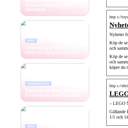
Hitta de Perfekta
Promenadskorna hos
Skechers
http s://to
Nyhet
Nyheter 
MÄN
Köp de se
Chinosbyxor har funnits
och samma
med oss längre än vi tror
Köp de se
och samma
köper du t
INFORMATION
http s://ebr
Parfums de Marly Layton:
LEGO 
En Doftresa med Karaktär
– LEGO Ny
Gällande L
1/1 och 14
MÄN