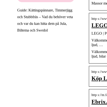
Massor med
Guide: Kättingspännare, Timmerjigg
och Stubbfräs – Vad du behöver veta
http s://ww
och var du kan hitta dem på Jula,
LEGO 
Biltema och Swedol
LEGO | Po
Välkommen 
ljud, …
Välkommen 
ljud, bila
http s://ww
Köp L
http s://m.
Ebrix