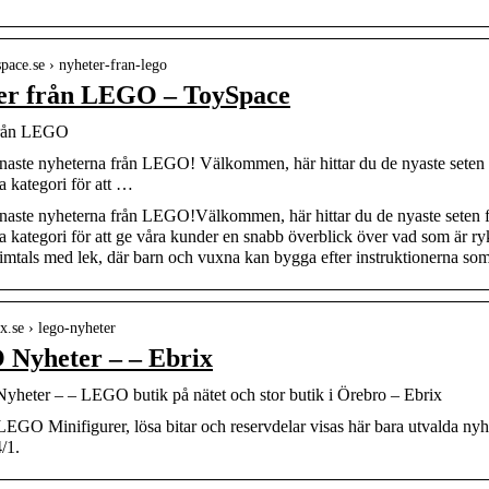
yspace.se › nyheter-fran-lego
er från LEGO – ToySpace
från LEGO
naste nyheterna från LEGO! Välkommen, här hittar du de nyaste seten 
 kategori för att …
naste nyheterna från LEGO!Välkommen, här hittar du de nyaste seten 
 kategori för att ge våra kunder en snabb överblick över vad som är 
imtals med lek, där barn och vuxna kan bygga efter instruktionerna som ing
ix.se › lego-nyheter
Nyheter – – Ebrix
heter – – LEGO butik på nätet och stor butik i Örebro – Ebrix
EGO Minifigurer, lösa bitar och reservdelar visas här bara utvalda nyhet
/1.