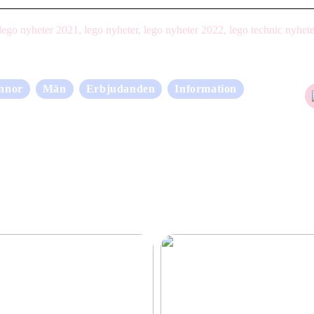
ego nyheter 2021, lego nyheter, lego nyheter 2022, lego technic nyhet
nnor
Män
Erbjudanden
Information