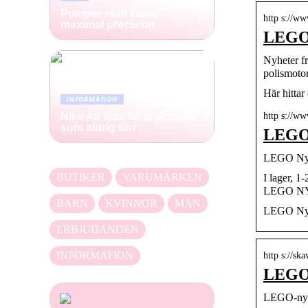
Pumpar som klarar
http s://ww
maximal precision
LEGO 
Nyheter 
polismoto
Här hittar
INFORMATION
http s://w
Nike Air Max 90 är populär
som aldrig förr
LEGO 
LEGO Ny
BUTIKER
VARUMÄRKEN
I lager, 
LEGO N
BARN
KVINNOR
MÄN
LEGO Ny
ERBJUDANDEN
INFORMATION
http s://sk
LEGO-
LEGO-nyh