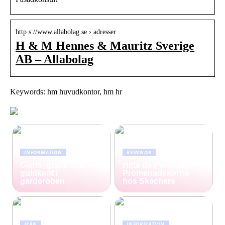
http s://www.allabolag.se › adresser
H & M Hennes & Mauritz Sverige
AB – Allabolag
Keywords: hm huvudkontor, hm hr
INFORMATION
KVINNOR
Glans, grafik och
Hitta de Perfekta
guldkant i
Promenadskorna
garderoben
hos Skechers
MÄN
INFORMATION