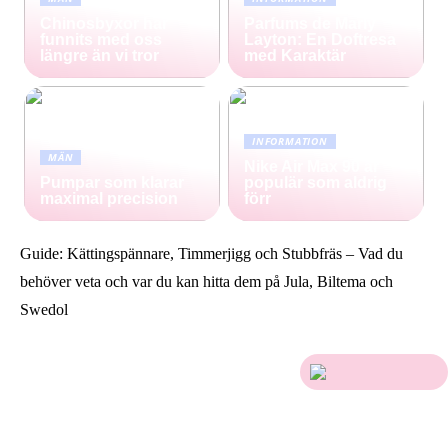
Chinosbyxor har
Parfums de Marly
funnits med oss
Layton: En Doftresa
längre än vi tror
med Karaktär
INFORMATION
MÄN
Nike Air Max 90 är
Pumpar som klarar
populär som aldrig
maximal precision
förr
Guide: Kättingspännare, Timmerjigg och Stubbfräs – Vad du
behöver veta och var du kan hitta dem på Jula, Biltema och
Swedol