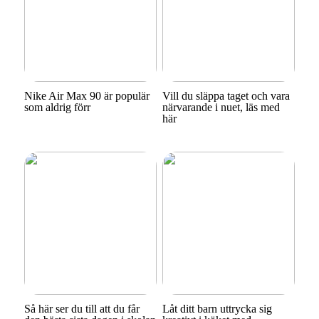
Nike Air Max 90 är populär
Vill du släppa taget och vara
som aldrig förr
närvarande i nuet, läs med
här
Så här ser du till att du får
Låt ditt barn uttrycka sig