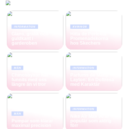
INFORMATION
KVINNOR
Glans, grafik och
Hitta de Perfekta
guldkant i
Promenadskorna
garderoben
hos Skechers
MÄN
INFORMATION
Chinosbyxor har
Parfums de Marly
funnits med oss
Layton: En Doftresa
längre än vi tror
med Karaktär
INFORMATION
MÄN
Nike Air Max 90 är
Pumpar som klarar
populär som aldrig
maximal precision
förr