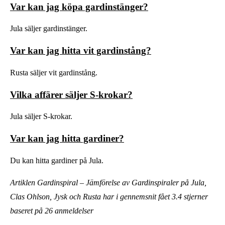
Var kan jag köpa gardinstänger?
Jula säljer gardinstänger.
Var kan jag hitta vit gardinstång?
Rusta säljer vit gardinstång.
Vilka affärer säljer S-krokar?
Jula säljer S-krokar.
Var kan jag hitta gardiner?
Du kan hitta gardiner på Jula.
Artiklen Gardinspiral – Jämförelse av Gardinspiraler på Jula,
Clas Ohlson, Jysk och Rusta har i gennemsnit fået
3.4
stjerner
baseret på
26
anmeldelser