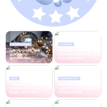
INFORMATION
KVINNOR
Glans, grafik och
Hitta de Perfekta
guldkant i
Promenadskorna
garderoben
hos Skechers
MÄN
INFORMATION
Chinosbyxor har
Parfums de Marly
funnits med oss
Layton: En Doftresa
längre än vi tror
med Karaktär