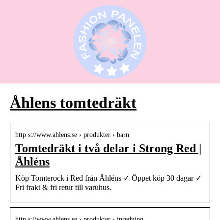
Åhlens tomtedräkt
http s://www.ahlens.se › produkter › barn
Tomtedräkt i två delar i Strong Red |
Åhléns
Köp Tomterock i Red från Åhléns ✓ Öppet köp 30 dagar ✓
Fri frakt & fri retur till varuhus.
http s://www.ahlens.se › produkter › inredning