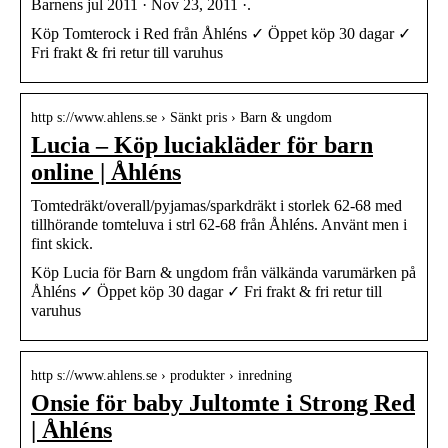
Barnens jul 2011 · Nov 23, 2011 ·.
Köp Tomterock i Red från Åhléns ✓ Öppet köp 30 dagar ✓
Fri frakt & fri retur till varuhus
http s://www.ahlens.se › Sänkt pris › Barn & ungdom
Lucia – Köp luciakläder för barn
online | Åhléns
Tomtedräkt/overall/pyjamas/sparkdräkt i storlek 62-68 med
tillhörande tomteluva i strl 62-68 från Åhléns. Använt men i
fint skick.
Köp Lucia för Barn & ungdom från välkända varumärken på
Åhléns ✓ Öppet köp 30 dagar ✓ Fri frakt & fri retur till
varuhus
http s://www.ahlens.se › produkter › inredning
Onsie för baby Jultomte i Strong Red
| Åhléns