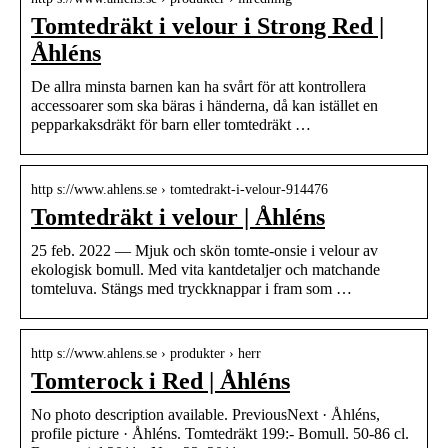
Tomtedräkt i velour i Strong Red |
Åhléns
De allra minsta barnen kan ha svårt för att kontrollera
accessoarer som ska bäras i händerna, då kan istället en
pepparkaksdräkt för barn eller tomtedräkt …
http s://www.ahlens.se › tomtedrakt-i-velour-914476
Tomtedräkt i velour | Åhléns
25 feb. 2022 — Mjuk och skön tomte-onsie i velour av
ekologisk bomull. Med vita kantdetaljer och matchande
tomteluva. Stängs med tryckknappar i fram som …
http s://www.ahlens.se › produkter › herr
Tomterock i Red | Åhléns
No photo description available. PreviousNext · Åhléns,
profile picture · Åhléns. Tomtedräkt 199:- Bomull. 50-86 cl.