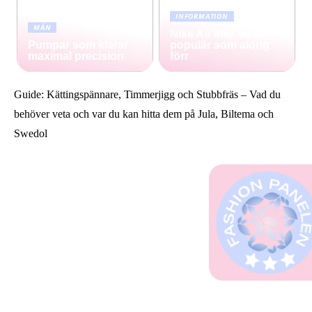
INFORMATION
MÄN
Nike Air Max 90 är
Pumpar som klarar
populär som aldrig
maximal precision
förr
Guide: Kättingspännare, Timmerjigg och Stubbfräs – Vad du
behöver veta och var du kan hitta dem på Jula, Biltema och
Swedol