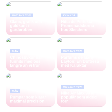
INFORMATION
KVINNOR
Glans, grafik och
Hitta de Perfekta
guldkant i
Promenadskorna
garderoben
hos Skechers
MÄN
INFORMATION
Chinosbyxor har
Parfums de Marly
funnits med oss
Layton: En Doftresa
längre än vi tror
med Karaktär
INFORMATION
MÄN
Nike Air Max 90 är
Pumpar som klarar
populär som aldrig
maximal precision
förr